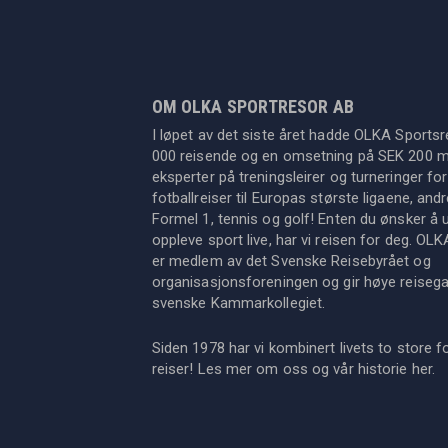
OM OLKA SPORTRESOR AB
I løpet av det siste året hadde OLKA Sportsr
000 reisende og en omsetning på SEK 200 mil
eksperter på treningsleirer og turneringer for
fotballreiser til Europas største ligaene, an
Formel 1, tennis og golf! Enten du ønsker å u
oppleve sport live, har vi reisen for deg. OL
er medlem av det Svenske Reisebyrået og
organisasjonsforeningen og gir høye reisegara
svenske Kammarkollegiet.
Siden 1978 har vi kombinert livets to store f
reiser! Les mer om oss og vår historie
her
.