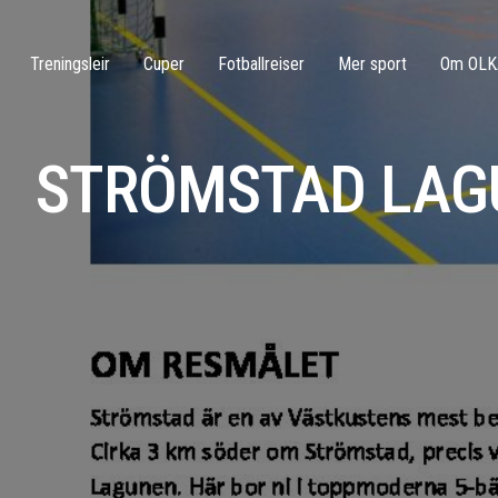
Treningsleir
Cuper
Fotballreiser
Mer sport
Om OLK
STRÖMSTAD LAG