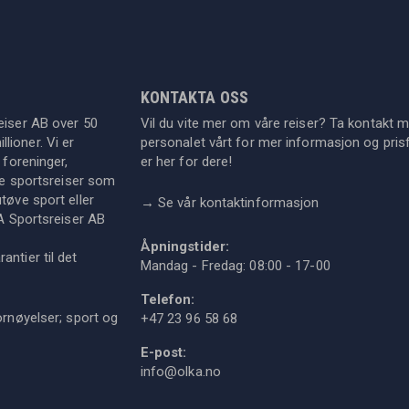
KONTAKTA OSS
eiser AB over 50
Vil du vite mer om våre reiser? Ta kontakt 
lioner. Vi er
personalet vårt for mer informasjon og prisf
 foreninger,
er her for dere!
dre sportsreiser som
tøve sport eller
→
Se vår kontaktinformasjon
KA Sportsreiser AB
Åpningstider:
ntier til det
Mandag - Fredag: 08:00 - 17-00
Telefon:
ornøyelser; sport og
+47 23 96 58 68
E-post:
info@olka.no