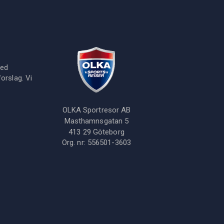
med
orslag. Vi
OLKA Sportresor AB
Masthamnsgatan 5
413 29
Göteborg
Org. nr:
556501-3603