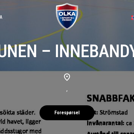
A
UNEN – INNEBANDY
,
Forespørsel