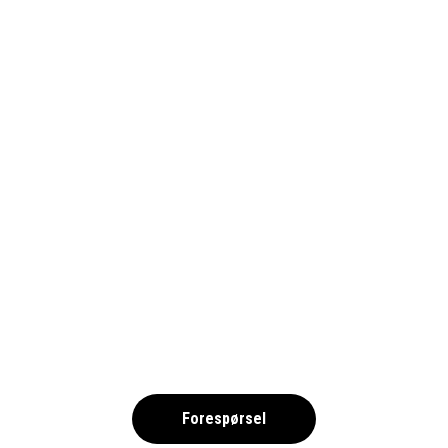
GOTEBORG_ISTOCK-
1752479346_1690
,
Forespørsel