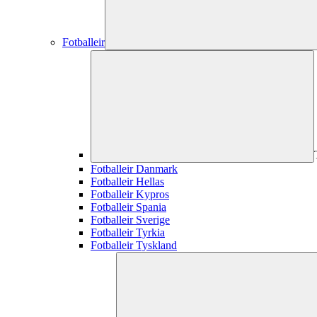
Fotballeir
Fotballeir Danmark
Fotballeir Hellas
Fotballeir Kypros
Fotballeir Spania
Fotballeir Sverige
Fotballeir Tyrkia
Fotballeir Tyskland