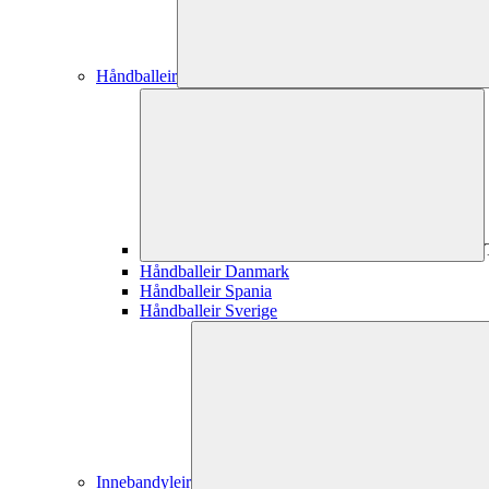
Håndballeir
Håndballeir Danmark
Håndballeir Spania
Håndballeir Sverige
Innebandyleir