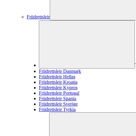
Friidrettsleir
Friidrettsleir Danmark
Friidrettsleir Hellas
Friidrettsleir Kroatia
Friidrettsleir Kypros
Friidrettsleir Portugal
Friidrettsleir Spania
Friidrettsleir Sverige
Friidrettsleir Tyrkia