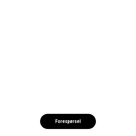
OLKA SPORTRESOR RESEVILLKOR NO
,
Forespørsel