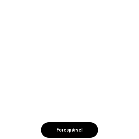
GRAN CANARIA 2025 –
SIMNING NOK
,
Forespørsel