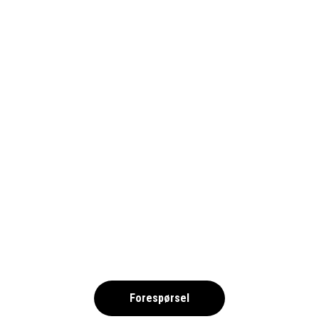
GRAN CANARIA 2026 –
SIMNING NOK
,
Forespørsel