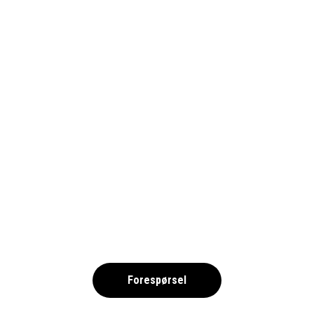
MALAGA 2025 – SIMNING NOK
,
Forespørsel