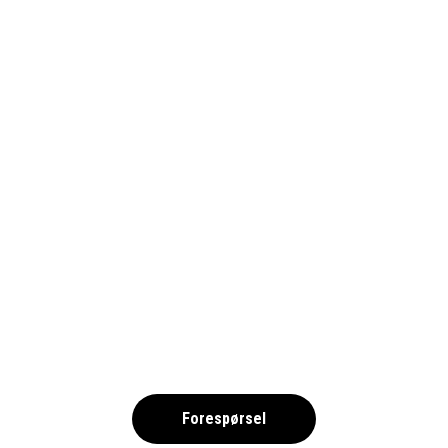
TENERIFFA-COPIA-DE-DON-
MANOLITO-2025_23-1690
,
Forespørsel