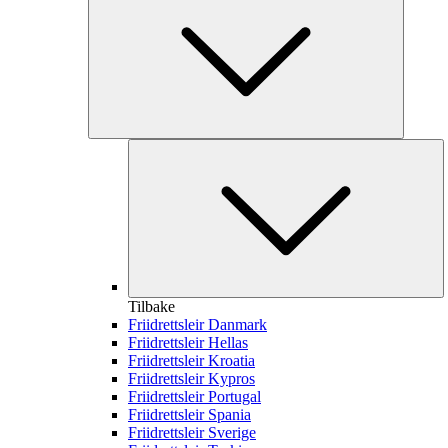
Tilbake
Friidrettsleir Danmark
Friidrettsleir Hellas
Friidrettsleir Kroatia
Friidrettsleir Kypros
Friidrettsleir Portugal
Friidrettsleir Spania
Friidrettsleir Sverige