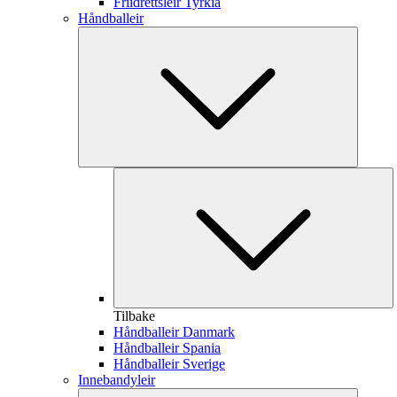
Friidrettsleir Tyrkia
Håndballeir
Tilbake
Håndballeir Danmark
Håndballeir Spania
Håndballeir Sverige
Innebandyleir