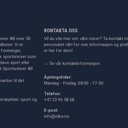
KONTAKTA OSS
eiser AB over 50
Vil du vite mer om våre reiser? Ta kontakt 
lioner. Vi er
personalet vårt for mer informasjon og prisf
 foreninger,
er her for dere!
dre sportsreiser som
tøve sport eller
→
Se vår kontaktinformasjon
KA Sportsreiser AB
Åpningstider:
ntier til det
Mandag - Fredag: 08:00 - 17-00
Telefon:
ornøyelser; sport og
+47 23 96 58 68
E-post:
info@olka.no