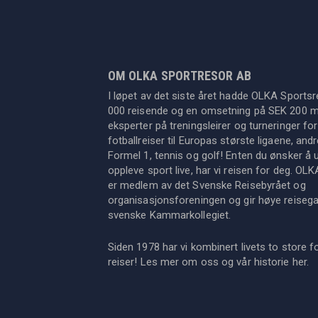
OM OLKA SPORTRESOR AB
I løpet av det siste året hadde OLKA Sportsr
000 reisende og en omsetning på SEK 200 mil
eksperter på treningsleirer og turneringer for
fotballreiser til Europas største ligaene, an
Formel 1, tennis og golf! Enten du ønsker å u
oppleve sport live, har vi reisen for deg. OL
er medlem av det Svenske Reisebyrået og
organisasjonsforeningen og gir høye reisegara
svenske Kammarkollegiet.
Siden 1978 har vi kombinert livets to store f
reiser! Les mer om oss og vår historie
her
.