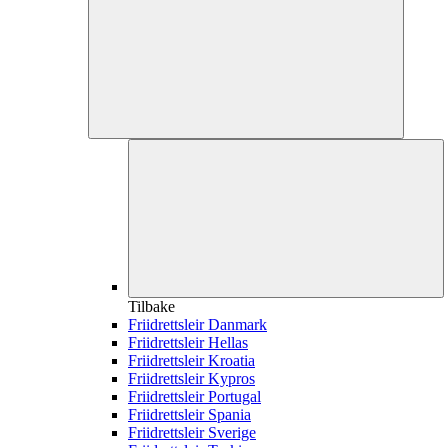
Tilbake
Friidrettsleir Danmark
Friidrettsleir Hellas
Friidrettsleir Kroatia
Friidrettsleir Kypros
Friidrettsleir Portugal
Friidrettsleir Spania
Friidrettsleir Sverige