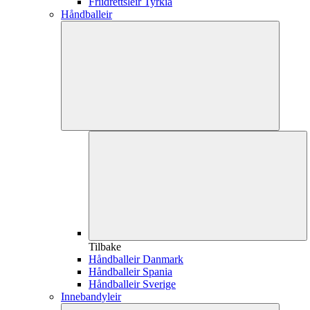
Friidrettsleir Tyrkia
Håndballeir
Tilbake
Håndballeir Danmark
Håndballeir Spania
Håndballeir Sverige
Innebandyleir