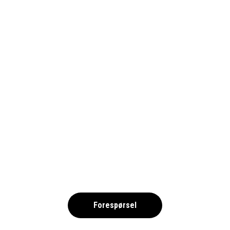
GISLAVED 2025 – SIM NOK
,
Forespørsel