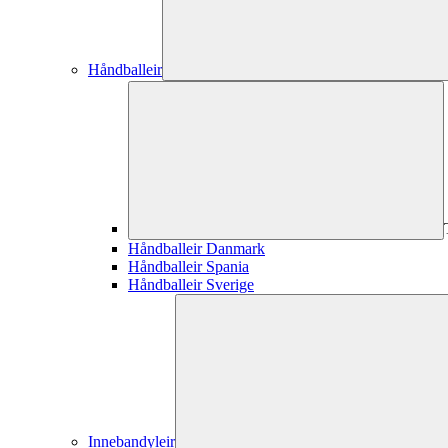
Håndballeir
Håndballeir Danmark
Håndballeir Spania
Håndballeir Sverige
Innebandyleir