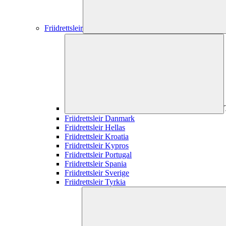
Friidrettsleir
Friidrettsleir Danmark
Friidrettsleir Hellas
Friidrettsleir Kroatia
Friidrettsleir Kypros
Friidrettsleir Portugal
Friidrettsleir Spania
Friidrettsleir Sverige
Friidrettsleir Tyrkia