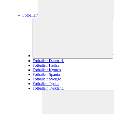
Fotballeir
Fotballeir Danmark
Fotballeir Hellas
Fotballeir Kypros
Fotballeir Spania
Fotballeir Sverige
Fotballeir Tyrkia
Fotballeir Tyskland