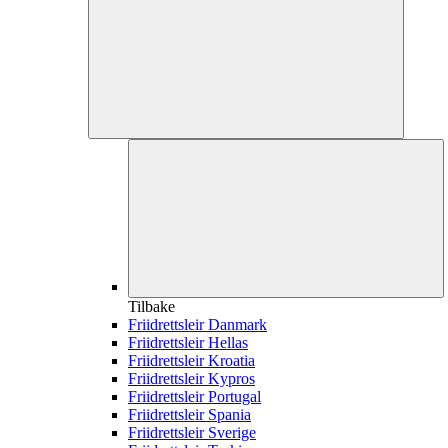
Tilbake
Friidrettsleir Danmark
Friidrettsleir Hellas
Friidrettsleir Kroatia
Friidrettsleir Kypros
Friidrettsleir Portugal
Friidrettsleir Spania
Friidrettsleir Sverige