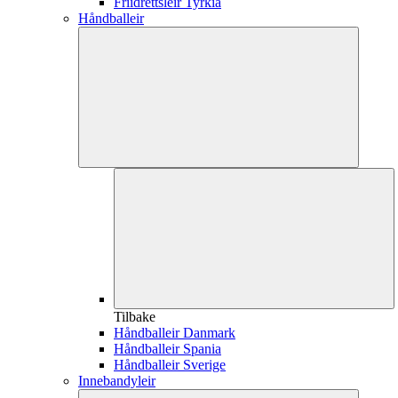
Friidrettsleir Tyrkia
Håndballeir
Tilbake
Håndballeir Danmark
Håndballeir Spania
Håndballeir Sverige
Innebandyleir