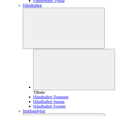
Friidrettsleir Tyrkia
Håndballeir
Tilbake
Håndballeir Danmark
Håndballeir Spania
Håndballeir Sverige
Innebandyleir