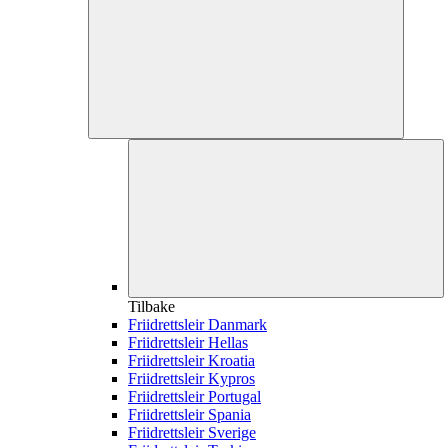
Tilbake
Friidrettsleir Danmark
Friidrettsleir Hellas
Friidrettsleir Kroatia
Friidrettsleir Kypros
Friidrettsleir Portugal
Friidrettsleir Spania
Friidrettsleir Sverige