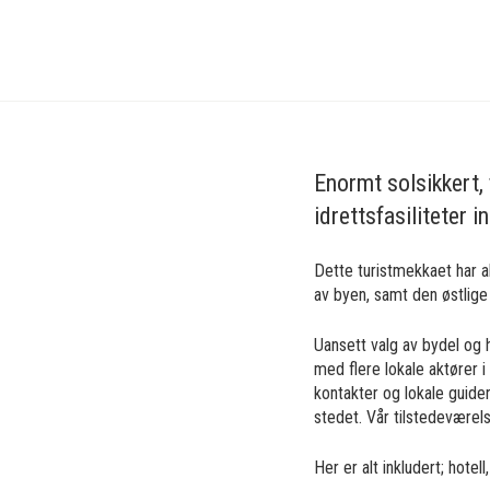
Treningsleir
Fotball
Spania
Benidorm
Enormt solsikkert, 
idrettsfasiliteter
Dette turistmekkaet har al
av byen, samt den østlige 
Uansett valg av bydel og 
med flere lokale aktører i
kontakter og lokale guide
stedet. Vår tilstedeværels
Her er alt inkludert; hotel