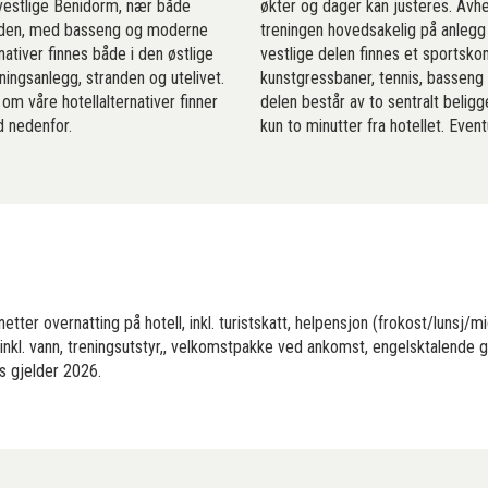
i vestlige Benidorm, nær både
økter og dager kan justeres. Avhe
nden, med basseng og moderne
treningen hovedsakelig på anlegg 
rnativer finnes både i den østlige
vestlige delen finnes et sports
ningsanlegg, stranden og utelivet.
kunstgressbaner, tennis, basseng 
om våre hotellalternativer finner
delen består av to sentralt belig
ud nedenfor.
kun to minutter fra hotellet. Event
netter overnatting på hotell, inkl. turistskatt, helpensjon (frokost/lunsj/mi
inkl. vann, treningsutstyr,, velkomstpakke ved ankomst, engelsktalende gu
is gjelder 2026.