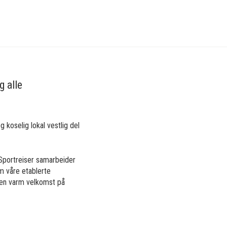
g alle
g koselig lokal vestlig del
 Sportreiser samarbeider
om våre etablerte
g en varm velkomst på