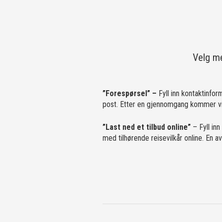
Velg me
”Forespørsel” –
Fyll inn kontaktinfor
post. Etter en gjennomgang kommer vi 
”Last ned et tilbud online”
– Fyll inn
med tilhørende reisevilkår online. En 