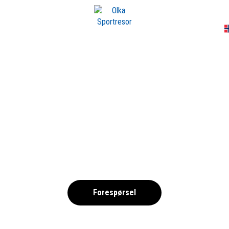
A
BENIDORM
Costa Blanca, Spania
Forespørsel