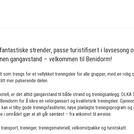
fantastiske strender, passe turistifisert i lavsesong o
 innen gangavstand – velkommen til Benidorm!
t som trengs for et vellykket treningsleir for alle grupper, med en rolig o
litt mer pulserende delen.
hotell, er det alltid gangavstand til både strand og treningsanlegg. OLKA
 Benidorm for å sikre en velorganisert og kvalitetsrik treningsleir. Gjenn
r kan vi tilby gode treningsfasiliteter, nøye planlagte treningsprogram o
e i området gjør at alt går sømløst – fra ankomst til avreise.
l, transport, treninger, treningsmateriell, velkomstpakke og turistskatt.