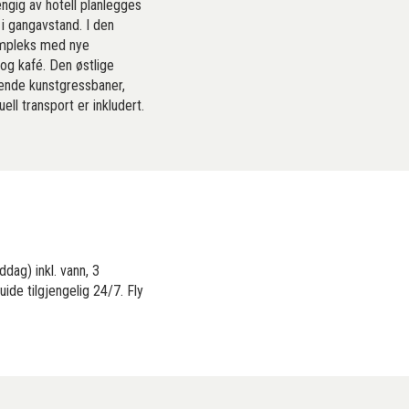
ngig av hotell planlegges
i gangavstand. I den
kompleks med nye
og kafé. Den østlige
gende kunstgressbaner,
uell transport er inkludert.
ddag) inkl. vann, 3
ide tilgjengelig 24/7. Fly