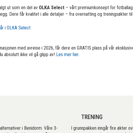
algt ut som en del av
OLKA Select
– vårt premiumkonsept for fotballag
gg. Dere får kvalitet i alle detaljer – fra overnatting og treningsøkter til
år i OLKA Select
inasjonen med avreise i 2026, får dere en GRATIS plass på vår eksklusive
 absolutt ikke vil gå glipp av!
Les mer her.
TRENING
salternativer i Benidorm. Våre 3-
I grunnpakken inngår fire økter ov