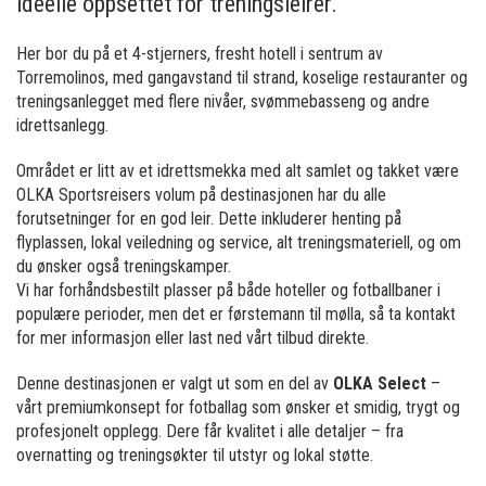
ideelle oppsettet for treningsleirer.
Her bor du på et 4-stjerners, fresht hotell i sentrum av
Torremolinos, med gangavstand til strand, koselige restauranter og
treningsanlegget med flere nivåer, svømmebasseng og andre
idrettsanlegg.
Området er litt av et idrettsmekka med alt samlet og takket være
OLKA Sportsreisers volum på destinasjonen har du alle
forutsetninger for en god leir. Dette inkluderer henting på
flyplassen, lokal veiledning og service, alt treningsmateriell, og om
du ønsker også treningskamper.
Vi har forhåndsbestilt plasser på både hoteller og fotballbaner i
populære perioder, men det er førstemann til mølla, så ta kontakt
for mer informasjon eller last ned vårt tilbud direkte.
Denne destinasjonen er valgt ut som en del av
OLKA Select
–
vårt premiumkonsept for fotballag som ønsker et smidig, trygt og
profesjonelt opplegg. Dere får kvalitet i alle detaljer – fra
overnatting og treningsøkter til utstyr og lokal støtte.